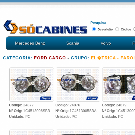
Pesquisa:
Descrição
Código
Mercedes Benz
Scania
Volvo
F
CATEGORIA:
FORD CARGO
-
GRUPO:
EL�TRICA - FARO
Codigo:
24877
Codigo:
24876
Codigo:
24879
Nº Orig:
1C4513006SBB
Nº Orig:
1C4513005SBA
Nº Orig:
1C451300
Unidade:
PC
Unidade:
PC
Unidade:
PC