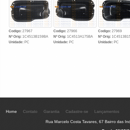
Codigo:
27967
Codigo:
27966
Codigo:
27969
Nº Orig:
1C4513B159BA
Nº Orig:
1C4513A175BA
Nº Orig:
1C4513B1
Unidade:
PC
Unidade:
PC
Unidade:
PC
Home
Contato
Garantia
Cadastre-se
Lançamentos
Rua Marcelo Costa Tavares, 67 Bairro das Indú