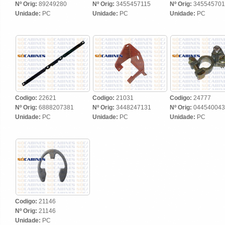
Nº Orig:
89249280
Nº Orig:
3455457115
Nº Orig:
345545701
Unidade:
PC
Unidade:
PC
Unidade:
PC
Codigo:
22621
Codigo:
21031
Codigo:
24777
Nº Orig:
6888207381
Nº Orig:
3448247131
Nº Orig:
044540043
Unidade:
PC
Unidade:
PC
Unidade:
PC
Codigo:
21146
Nº Orig:
21146
Unidade:
PC