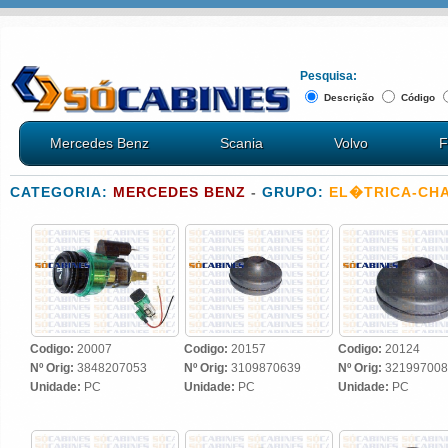
Pesquisa:
Descrição
Código
Mercedes Benz
Scania
Volvo
F
CATEGORIA:
MERCEDES BENZ
-
GRUPO:
EL�TRICA-CHA
Codigo:
20007
Codigo:
20157
Codigo:
20124
Nº Orig:
3848207053
Nº Orig:
3109870639
Nº Orig:
321997008
Unidade:
PC
Unidade:
PC
Unidade:
PC