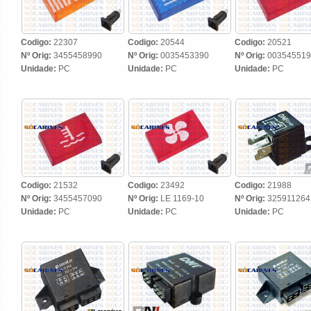
Codigo:
22307
Codigo:
20544
Codigo:
20521
Nº Orig:
3455458990
Nº Orig:
0035453390
Nº Orig:
003545519
Unidade:
PC
Unidade:
PC
Unidade:
PC
Codigo:
21532
Codigo:
23492
Codigo:
21988
Nº Orig:
3455457090
Nº Orig:
LE 1169-10
Nº Orig:
325911264
Unidade:
PC
Unidade:
PC
Unidade:
PC