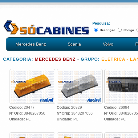
Pesquisa:
Descrição
Código
Mercedes Benz
Scania
Volvo
F
CATEGORIA:
MERCEDES BENZ
-
GRUPO:
ELETRICA - LA
Codigo:
20477
Codigo:
20929
Codigo:
26094
Nº Orig:
3848207056
Nº Orig:
3848207056
Nº Orig:
384820705
Unidade:
PC
Unidade:
PC
Unidade:
PC