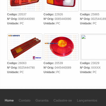
Codigo:
20537
Codigo:
22926
Codigo:
25865
Nº Orig:
0085440090
Nº Orig:
0085440090
Nº Orig:
002544189
Unidade:
PC
Unidade:
PC
Unidade:
PC
Codigo:
26063
Codigo:
20539
Codigo:
23029
Nº Orig:
0025444790
Nº Orig:
0445440089
Nº Orig:
XXXXX
Unidade:
PC
Unidade:
PC
Unidade:
PC
Home
Contato
Garantia
Cadastre-se
Lançamentos